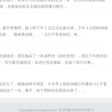
一直没上班，在家做全职太太偶尔跟同事们聊天…
不带着吧，路上吃下午 1 点正式从家出来，下午 3 点的时候收
在想，「最难离别情」，「儿行千里母担忧」有…
完成情况：周五晚买了一本成甲的《好好思考》，周日下午收到后
娃」写方案完成情况：未进行洗衣做饭：完成了周六日整…
好久了，丽娇始终不同意，今天早上我告诉她公司通知 3.2 不复
她就说了一句，要不，剃了吧听到后我高兴坏了，…
Copyright Guoxiaoli.com 京ICP备13050379号-5