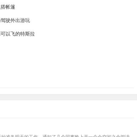
以搭帐篷
动驾驶外出游玩
辆可以飞的特斯拉
日。上午开始准备明天的工作，通知了几个同事晚上开一个会空闲之余阅读