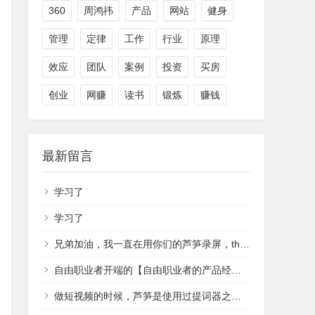
360
周鸿祎
产品
网站
健身
管理
定律
工作
行业
原理
效应
团队
案例
投资
买房
创业
网赚
读书
锻炼
赚钱
最新留言
学习了
学习了
兄弟加油，我一直在用你们的芦笋录屏，that's cool
自由职业者开端的【自由职业者的产品经理】
做短视频的时候，芦笋是使用过提词器之一，无意中查域名翻到作者，祝越来越好