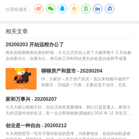
分享给朋友：
相关文章
20200203 开始远程办公了
再长的假期都有结束的时候，今天正式开始上班了大概率整个 2 月份都
会在家办公，在家办公，单日的工作时间会更长好处是自由和节省通行
时间，可以更多的陪家人，不过再长的「假期」也会结束今天 A 股一片
绿，就…
聊聊房产和股市 - 20200204
Hi，大家好～关于房产其实一直以来我都不碰房产
和股市，没钱是一方面，主要还是不信任，尤其房
地产所有人都知道和认为，买房就一定可以赚钱，
当所有人都知道可以赚钱的时候，往往是赚不到钱
家和万事兴 - 20200207
的。也就是那句「真理只…
今天大家心情都不好，但生活依然需要继续，我们只是普通人，希望今
天的话题对你的生活，有一点点帮助丽娇(我媳妇) 2016 年 12 月生完宇
哲(我大儿子)后，就一直没上班，在家做全职太太偶尔跟同事们聊天…
创业是一种自由 - 20200212
今天突然想写一写关于我对创业的思考，为啥要创业，创业的动机是啥