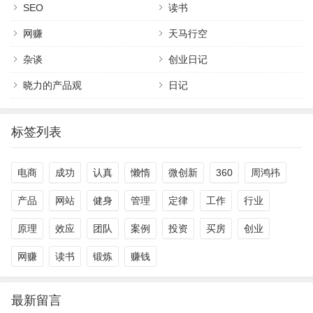
SEO
读书
网赚
天马行空
杂谈
创业日记
晓力的产品观
日记
标签列表
电商
成功
认真
懒惰
微创新
360
周鸿祎
产品
网站
健身
管理
定律
工作
行业
原理
效应
团队
案例
投资
买房
创业
网赚
读书
锻炼
赚钱
最新留言