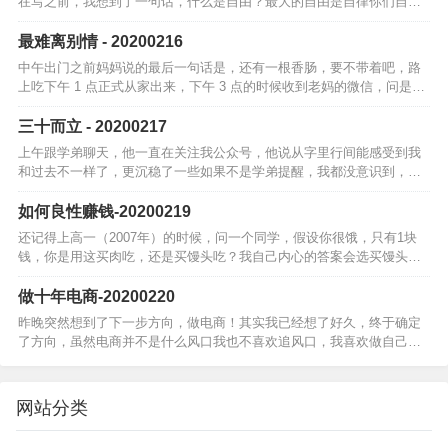
在写之前，我想到了一句话，什么是自由？最大的自由是自律你们自由
吗？反正我还不够自由，我很懒为啥一直那么喜欢创业，因为创业是一
种自由，精神上…
最难离别情 - 20200216
中午出门之前妈妈说的最后一句话是，还有一根香肠，要不带着吧，路
上吃下午 1 点正式从家出来，下午 3 点的时候收到老妈的微信，问是否
上高速了然后下午一路上一直在想，「最难离别情」，「儿行千里母担
忧」有…
三十而立 - 20200217
上午跟学弟聊天，他一直在关注我公众号，他说从字里行间能感受到我
和过去不一样了，更沉稳了一些如果不是学弟提醒，我都没意识到，我
已经三十岁了虽然刚过完三十岁生日，虽然宇哲已经三岁了，但我感觉
我还是个孩子和…
如何良性赚钱-20200219
还记得上高一（2007年）的时候，问一个同学，假设你很饿，只有1块
钱，你是用这买肉吃，还是买馒头吃？我自己内心的答案会选买馒头，
我从小接受的观点是吃饱最重要他的答案是买肉，他的观点是，要学会
花钱，学会…
做十年电商-20200220
昨晚突然想到了下一步方向，做电商！其实我已经想了好久，终于确定
了方向，虽然电商并不是什么风口我也不喜欢追风口，我喜欢做自己。
喜欢小而美。享受物流，快递，支付的便利，其实幕布能成，归根到底
也是享受了移动…
网站分类