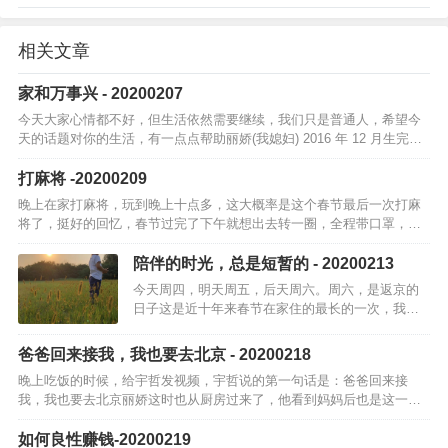
相关文章
家和万事兴 - 20200207
今天大家心情都不好，但生活依然需要继续，我们只是普通人，希望今
天的话题对你的生活，有一点点帮助丽娇(我媳妇) 2016 年 12 月生完宇
哲(我大儿子)后，就一直没上班，在家做全职太太偶尔跟同事们聊天…
打麻将 -20200209
晚上在家打麻将，玩到晚上十点多，这大概率是这个春节最后一次打麻
将了，挺好的回忆，春节过完了下午就想出去转一圈，全程带口罩，也
不接触人，就只在马路上兜风，顺路去广府城转了一圈中午天气很暖
和，午饭是在院子…
陪伴的时光，总是短暂的 - 20200213
今天周四，明天周五，后天周六。周六，是返京的
日子这是近十年来春节在家住的最长的一次，我已
经喜欢上家里的感觉了出门就是院子，孩子饭后玩
耍的地方，天气好时午饭直接院子吃一家人基本不
爸爸回来接我，我也要去北京 - 20200218
出门，各种做吃的，今天中…
晚上吃饭的时候，给宇哲发视频，宇哲说的第一句话是：爸爸回来接
我，我也要去北京丽娇这时也从厨房过来了，他看到妈妈后也是这一
句，妈妈回来接我，我要去北京丽娇安抚了一下，在家乖乖听话，过几
天妈妈回家接你。他…
如何良性赚钱-20200219