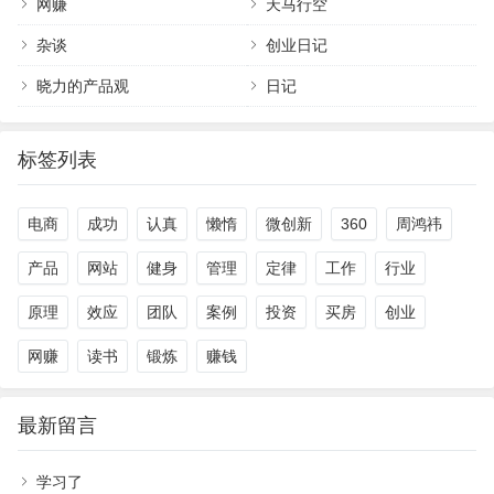
网赚
天马行空
杂谈
创业日记
晓力的产品观
日记
标签列表
电商
成功
认真
懒惰
微创新
360
周鸿祎
产品
网站
健身
管理
定律
工作
行业
原理
效应
团队
案例
投资
买房
创业
网赚
读书
锻炼
赚钱
最新留言
学习了