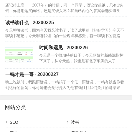
还记得上高一（2007年）的时候，问一个同学，假设你很饿，只有1块
钱，你是用这买肉吃，还是买馒头吃？我自己内心的答案会选买馒头，
我从小接受的观点是吃饱最重要他的答案是买肉，他的观点是，要学会
花钱，学会…
读书读什么 - 20200225
今天聊聊读书，因为今天我又读书了，读了成甲的《好好学习》今天不
聊读书笔记，今天聊聊我读书的一些观点和感受，聊一聊读书的套路就
说我自己，学历不高，没上过大学。也没有特别牛的大 V 朋友英语还一
点也不会，…
时间和远见 - 20200226
今天是一个很期待的日子，今天丽娇的新能源指标
下来了，从今天起，我也是有北京车牌的人了…
一鸣才是一哥 - 20200227
晚上吃饭时，我跟丽娇说，一鸣捐了一个亿，丽娇说，一鸣有钱当你看
到这样的新闻，你可能也会觉得是因为他有钱往往我们关注的是结果，
而忽略了动机，看到的是一鸣有钱，所以捐了一个亿但我不觉得是因为
他有钱，或者说…
网站分类
SEO
读书