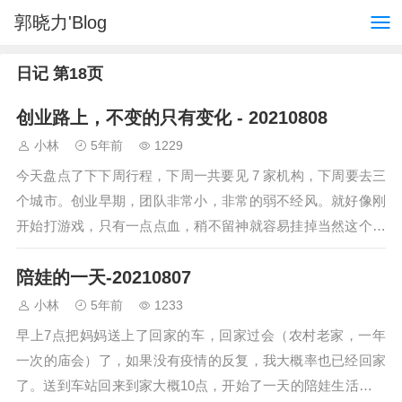
郭晓力'Blog
日记 第18页
创业路上，不变的只有变化 - 20210808
小林
5年前
1229
今天盘点了下下周行程，下周一共要见 7 家机构，下周要去三
个城市。创业早期，团队非常小，非常的弱不经风。就好像刚
开始打游戏，只有一点点血，稍不留神就容易挂掉当然这个时
候的风险主要来自主观，来自团队内部…
陪娃的一天-20210807
小林
5年前
1233
早上7点把妈妈送上了回家的车，回家过会（农村老家，一年
一次的庙会）了，如果没有疫情的反复，我大概率也已经回家
了。送到车站回来到家大概10点，开始了一天的陪娃生活，感