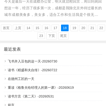
今天是最后一天在成都办公室，明天就启程回京，周日到岗回
想这一年，经历了很多第一次，成都是我除北京外待过最长的
城市成都美食多，美女多，适合工作和生活我是个很无趣的
人，时间分配上绝大部分是在工作，剩下是陪…
首页
上页
14
15
16
17
18
19
20
21
22
23
下页
尾页
最近发表
飞书并入豆包的这一天-20260730
读书《稻盛和夫自传》-20260722
在德州工区的一天
重读《格鲁夫给经理人的第一课》-20260619
读书方言《第二天》-20260531
前言