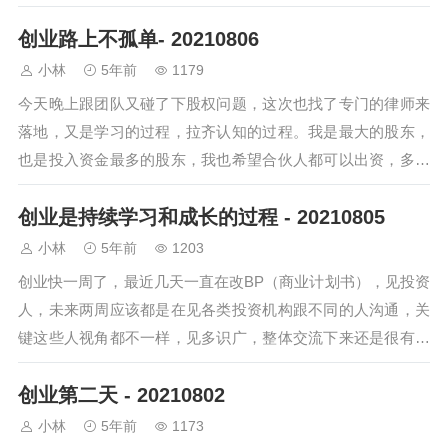
受一人带俩娃的日常中午做饭，吃饭后洗…
创业路上不孤单- 20210806
小林
5年前
1179
今天晚上跟团队又碰了下股权问题，这次也找了专门的律师来
落地，又是学习的过程，拉齐认知的过程。我是最大的股东，
也是投入资金最多的股东，我也希望合伙人都可以出资，多少
都可以。出和不出，感觉真不一样。回想自…
创业是持续学习和成长的过程 - 20210805
小林
5年前
1203
创业快一周了，最近几天一直在改BP（商业计划书），见投资
人，未来两周应该都是在见各类投资机构跟不同的人沟通，关
键这些人视角都不一样，见多识广，整体交流下来还是很有收
获的。今天早上 9 点通过 zoom…
创业第二天 - 20210802
小林
5年前
1173