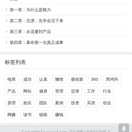
第一章：为什么是晓力
第二章：北漂，先学会活下来
第三章：从流量到产品
第四章：幕布第一次真正成事
标签列表
电商
成功
认真
懒惰
微创新
360
周鸿祎
产品
网站
健身
管理
定律
工作
行业
原理
效应
团队
案例
投资
买房
创业
网赚
读书
锻炼
赚钱
Copyright Guoxiaoli.com 京ICP备13050379号-5