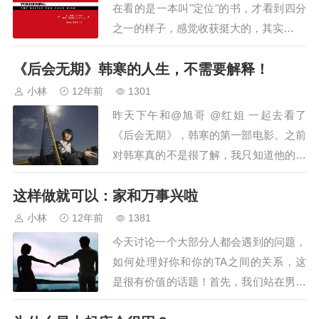
在看的是一本叫"定位"的书，才看到四分
之一的样子，感觉收获挺大的，其实…
《后会无期》韩寒的人生，不需要解释！
小林
12年前
1301
昨天下午和@旭哥 @红姐 一起去看了
《后会无期》，韩寒的第一部电影。之前
对韩寒真的不是很了解，我只知道他的粉
丝大部分属于80后，文艺青年，很多人都
这样做就可以：家和万事兴啦
是看他的书，一路陪他走过来的！之前的
身份是作家后来是赛…
小林
12年前
1381
今天讨论一个大部分人都会遇到的问题，
如何处理好你和你的TA之间的关系，这
是很有价值的话题！首先，我们站在男人
的角度去看这个问题，如何处理好和女友