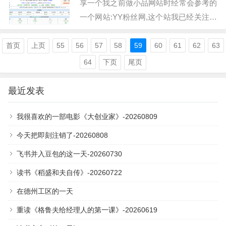
享一个我之前做小品网站时经常会参考的
一个网站:YY粉丝网,这个站我已经关注差
不多两年了.现在这个站做的已经很大了,
权重8,百度流量预计48万(真实流量应该
首页
上页
55
56
57
58
59
60
61
62
63
是在30万…
64
下页
尾页
最近发表
我很喜欢的一部电影《大创业家》-20260809
今天把即刻注销了-20260808
飞书并入豆包的这一天-20260730
读书《稻盛和夫自传》-20260722
在德州工区的一天
重读《格鲁夫给经理人的第一课》-20260619