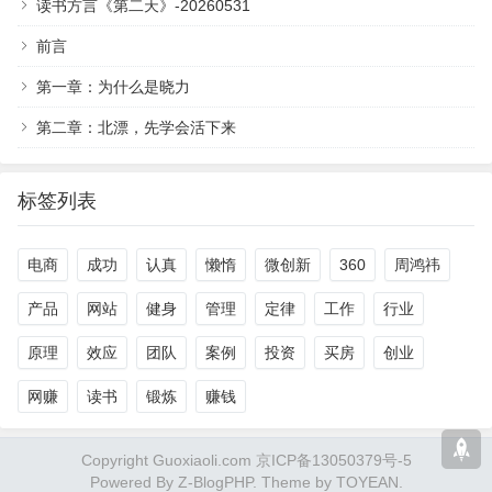
读书方言《第二天》-20260531
前言
第一章：为什么是晓力
第二章：北漂，先学会活下来
标签列表
电商
成功
认真
懒惰
微创新
360
周鸿祎
产品
网站
健身
管理
定律
工作
行业
原理
效应
团队
案例
投资
买房
创业
网赚
读书
锻炼
赚钱
Copyright Guoxiaoli.com 京ICP备13050379号-5
Powered By
Z-BlogPHP
. Theme by
TOYEAN
.