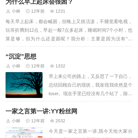
为什么早上起床会很困？
或者老婆之间的关系？我之前一直在寻找
答案，直到今天，我想…
小林
12年前
1231
每天早上起床，都会喊困，但晚上又很活泼，不睡觉看电视，
玩等折腾到12点，早起一般7点多起床，睡眠时间7个小时，也
算是够，但为什么还是困呢？我分析：主要是因为没有“理
想”，没有计划，不知道自己起床后该干…
“沉淀”思想
小林
12年前
1332
早上来公司的路上，又反思了一下自己，
总结回顾自己的现状，我发现我依然是个
loser。现在手里已经没有几个站了，除了
这个博客，就还有2个，其实算一个，我
一家之言第一讲:YY粉丝网
基本没管理，有专门的@丽 在给更新，
一天几篇，百度…
小林
12年前
2032
今天是一家之言第一讲,我今天给大家分