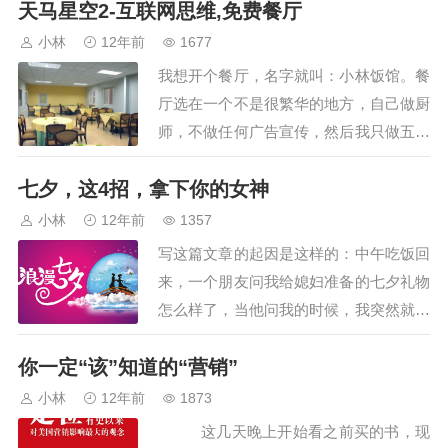
天马星空2-互联网思维,免费餐厅
收入，一天一篇文章，一月大概2-3W的
收入，他主要是做事…
小林
12年前
1677
我想开个餐厅，名字就叫：小林饭馆。餐
厅选在一个不是很繁华的地方，自己做厨
师，不做任何广告宣传，然后我只做五个
包间，一个大厅，一个厨房，包间里中午
七夕，这4招，拿下你的女神
接待最多五桌客人，晚上也是；大厅的饭
菜免费提供，预计中午…
小林
12年前
1357
写这篇文章的起因是这样的：中午吃饭回
来，一个朋友问我给媳妇准备的七夕礼物
怎么样了，当他问我的时候，我突然就想
到也许很多人都困扰这个问题，不知道该
你一定“该”知道的“营销”
给自己的妹子准备点什么。前几天@国平
也问过这个问题，我感…
小林
12年前
1873
这几天晚上开始看之前买的书，现