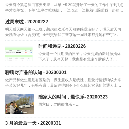
今天有个紧急项目需要支持，从早上9:30就开始了一天的工作中午到1点
半才吃午饭，下午7点半才吃晚饭，一边吃还一边抱着电脑跟我一起的小
伙伴更新辛苦，喝水、上厕所的时间都没有到了晚上8点多，踩点完成，
有了…
过周末啦 - 20200222
明天后天两天都不上班，想想很欢乐今天丽娇跟我谈好了，明天后天两
天洗衣做饭（含洗碗）全部交给我了来京这一周以来都是她在带宇凡，
还要给我做饭，甚至有时候还送饭到口周末两天也该让她当当女王了除
此之外，我的周…
时间和远见 - 20200226
今天是一个很期待的日子，今天丽娇的新能源指标
下来了，从今天起，我也是有北京车牌的人了…
聊聊对产品的认知 - 20200301
做产品和做生意是有区别的，做生意收入是线性，且受行情影响较大辛
辛苦苦好几年，有赔有赚，最后往往剩不下什么钱其实我们普通人上班
打工就是在做生意，只不过风险小一点，基本不会赔钱每年收入会递增
一点点，开支也…
陪家人的时间，最快乐- 20200323
周六日，过的很快乐～…
3 月的最后一天 - 20200331