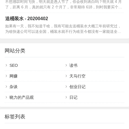
不想感叹时间飞快，明天就是愚人节了，你会收到表白吗？明天就 4 月
了，距离 6 月，真的就只有 2 个月了，非常期待 618，到时我要买个大
礼物！这两天开始对晨跑蠢蠢欲动了，指不定哪天就开始了，跑个…
送桶装水 - 20200402
如果有一天，我不知道干啥，我有可能去送桶装水大概三年前研究过，
为啥快递公司可以送全国，桶装水就不行为啥至今都没有一家能送全国
的桶装水公司目前几乎所有水站都是只送周围几公里、十几公里个人用
户都是打电话了…
网站分类
SEO
读书
网赚
天马行空
杂谈
创业日记
晓力的产品观
日记
标签列表