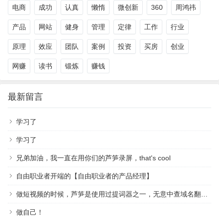
电商
成功
认真
懒惰
微创新
360
周鸿祎
产品
网站
健身
管理
定律
工作
行业
原理
效应
团队
案例
投资
买房
创业
网赚
读书
锻炼
赚钱
最新留言
学习了
学习了
兄弟加油，我一直在用你们的芦笋录屏，that's cool
自由职业者开端的【自由职业者的产品经理】
做短视频的时候，芦笋是使用过提词器之一，无意中查域名翻到作者，祝越来越好
做自己！