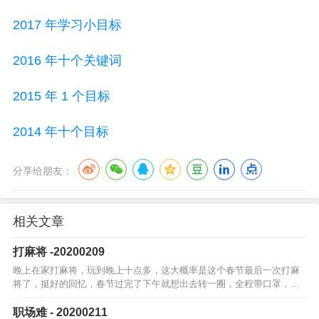
2017 年学习小目标
2016 年十个关键词
2015 年 1 个目标
2014 年十个目标
分享给朋友：
相关文章
打麻将 -20200209
晚上在家打麻将，玩到晚上十点多，这大概率是这个春节最后一次打麻
将了，挺好的回忆，春节过完了下午就想出去转一圈，全程带口罩，也
不接触人，就只在马路上兜风，顺路去广府城转了一圈中午天气很暖
和，午饭是在院子…
职场难 - 20200211