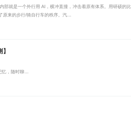
在组织内部就是一个外行用 AI，横冲直撞，冲击着原有体系。用研硕的比
了原来的步行/骑自行车的秩序。汽…
测】
限记忆，随时聊…