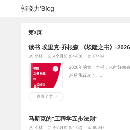
郭晓力'Blog
第3页
读书 埃里克·乔根森 《埃隆之书》-20260
小林
4个月前
(04-08)
67404
2026年的第一本书，来的好
然后我就读了。…
查看全文
马斯克的"工程学五步法则"
小林
4个月前
(04-02)
80847