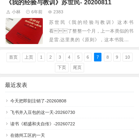
《我的经验与教训》苏世民- 20200811
近期读的最得书。…
小林
6年前
2383
苏世民《我的经验与教训》这本书
看了整整一个月，上一本类似的书
是雷.达里奥的《原则》，这本书我并没
有读完。…
首页
上页
1
2
3
4
5
6
7
8
9
10
下页
尾页
最近发表
今天把即刻注销了-20260808
飞书并入豆包的这一天-20260730
读书《稻盛和夫自传》-20260722
在德州工区的一天