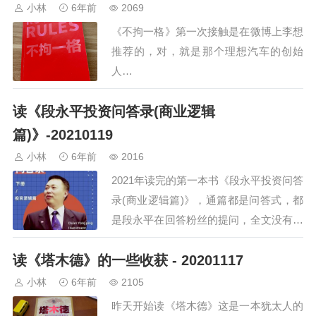
小林
6年前
2069
《不拘一格》第一次接触是在微博上李想
推荐的，对，就是那个理想汽车的创始
人…
读《段永平投资问答录(商业逻辑
篇)》-20210119
小林
6年前
2016
2021年读完的第一本书《段永平投资问答
录(商业逻辑篇)》，通篇都是问答式，都
是段永平在回答粉丝的提问，全文没有大
道理，感觉就是听一个长者在解答孩子们
读《塔木德》的一些收获 - 20201117
好奇的问题看完之后，我更相信：大道至
简，都是常识。…
小林
6年前
2105
昨天开始读《塔木德》这是一本犹太人的