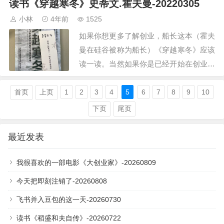
读书《穿越寒冬》史蒂文.霍夫曼-20220305
小林
4年前
1525
如果你想更多了解创业，船长这本（霍夫
曼在硅谷被称为船长）《穿越寒冬》应该
读一读。当然如果你是已经开始在创业，
更应该读一读这本书，可以让你对整个创
业历程有个全局认知，知道自己当前处于
首页
上页
1
2
3
4
5
6
7
8
9
10
哪个阶段，需要解决什…
下页
尾页
最近发表
我很喜欢的一部电影《大创业家》-20260809
今天把即刻注销了-20260808
飞书并入豆包的这一天-20260730
读书《稻盛和夫自传》-20260722