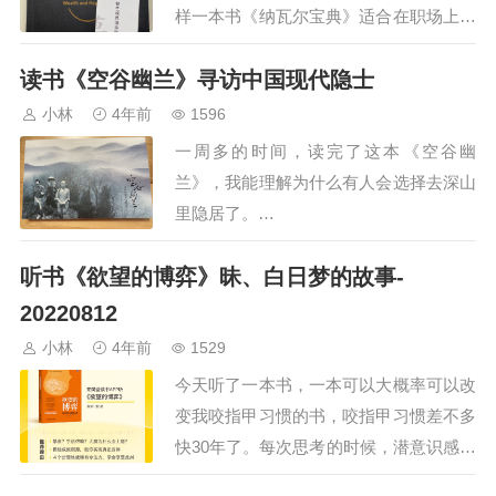
样一本书《纳瓦尔宝典》适合在职场上打
拼过几年，有一点人生感悟的人读，更能
读书《空谷幽兰》寻访中国现代隐士
体会纳瓦尔的人生智慧…
小林
4年前
1596
一周多的时间，读完了这本《空谷幽
兰》，我能理解为什么有人会选择去深山
里隐居了。…
听书《欲望的博弈》昧、白日梦的故事-
20220812
小林
4年前
1529
今天听了一本书，一本可以大概率可以改
变我咬指甲习惯的书，咬指甲习惯差不多
快30年了。每次思考的时候，潜意识感受
到压力的时候，就会不由自主咬指甲。…