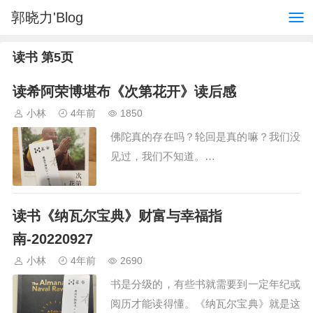
郭晓力'Blog
读书 第5页
读希阿荣博堪布《次第花开》读后感
小林
4年前
1850
佛陀真的存在吗？轮回是真的嘛？我们没
见过，我们不知道。…
读书《纳瓦尔宝典》财富与幸福指
南-20220927
小林
4年前
2690
书是分级的，有些书就需要到一定年纪或
阅历才能读得懂。《纳瓦尔宝典》就是这