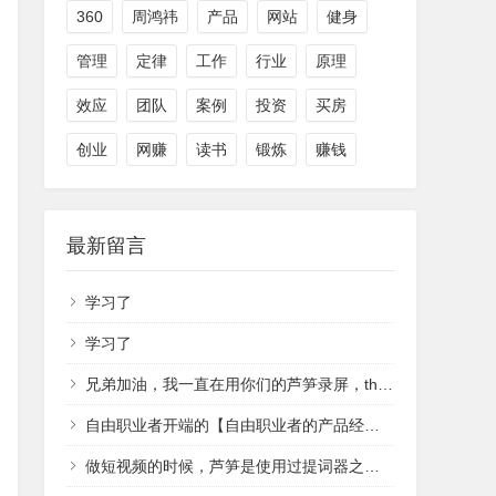
360
周鸿祎
产品
网站
健身
管理
定律
工作
行业
原理
效应
团队
案例
投资
买房
创业
网赚
读书
锻炼
赚钱
最新留言
学习了
学习了
兄弟加油，我一直在用你们的芦笋录屏，that's cool
自由职业者开端的【自由职业者的产品经理】
做短视频的时候，芦笋是使用过提词器之一，无意中查域名翻到作者，祝越来越好