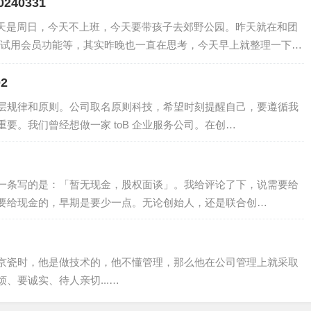
240331
今天是周日，今天不上班，今天要带孩子去郊野公园。昨天就在和团
试用会员功能等，其实昨晚也一直在思考，今天早上就整理一下想
2
层规律和原则。公司取名原则科技，希望时刻提醒自己，要遵循我
要。我们曾经想做一家 toB 企业服务公司。在创…
一条写的是：「暂无现金，股权面谈」。我给评论了下，说需要给
要给现金的，早期是要少一点。无论创始人，还是联合创…
京瓷时，他是做技术的，他不懂管理，那么他在公司管理上就采取
、要诚实、待人亲切...…