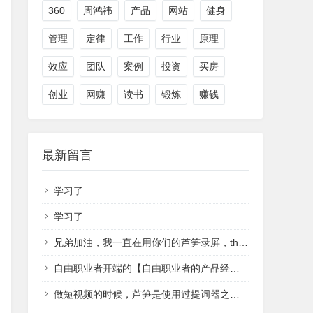
360
周鸿祎
产品
网站
健身
管理
定律
工作
行业
原理
效应
团队
案例
投资
买房
创业
网赚
读书
锻炼
赚钱
最新留言
学习了
学习了
兄弟加油，我一直在用你们的芦笋录屏，that's cool
自由职业者开端的【自由职业者的产品经理】
做短视频的时候，芦笋是使用过提词器之一，无意中查域名翻到作者，祝越来越好