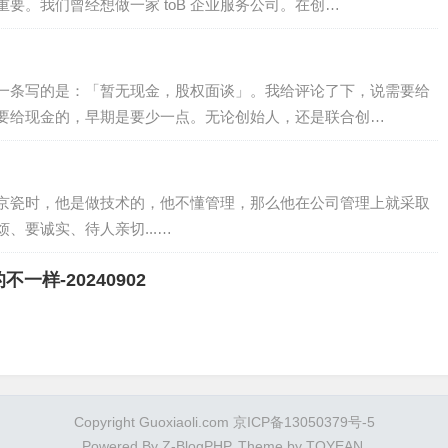
要。我们曾经想做一家 toB 企业服务公司。在创…
一条写的是：「暂无现金，股权面谈」。我给评论了下，说需要给
要给现金的，早期是要少一点。无论创始人，还是联合创…
京瓷时，他是做技术的，他不懂管理，那么他在公司管理上就采取
、要诚实、待人亲切...…
样-20240902
Copyright Guoxiaoli.com 京ICP备13050379号-5
Powered By
Z-BlogPHP
. Theme by
TOYEAN
.