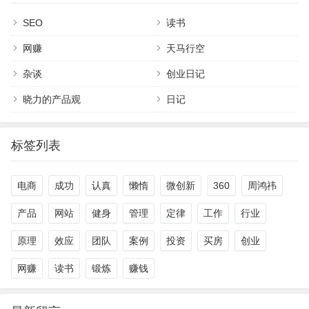
SEO
读书
网赚
天马行空
杂谈
创业日记
晓力的产品观
日记
标签列表
电商
成功
认真
懒惰
微创新
360
周鸿祎
产品
网站
健身
管理
定律
工作
行业
原理
效应
团队
案例
投资
买房
创业
网赚
读书
锻炼
赚钱