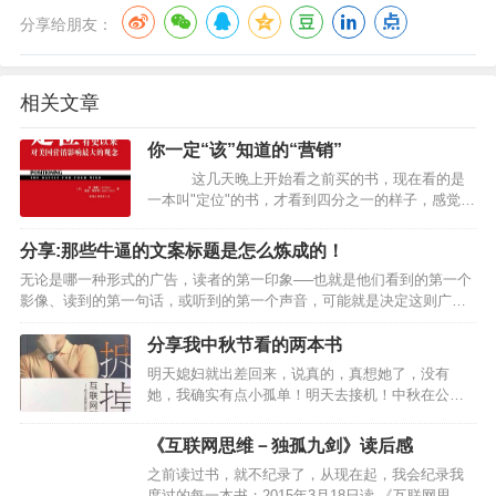
分享给朋友：
相关文章
你一定“该”知道的“营销”
这几天晚上开始看之前买的书，现在看的是
一本叫"定位"的书，才看到四分之一的样子，感觉收
获挺大的，其实…
分享:那些牛逼的文案标题是怎么炼成的！
无论是哪一种形式的广告，读者的第一印象──也就是他们看到的第一个
影像、读到的第一句话，或听到的第一个声音，可能就是决定这则广告
成功或失败的关键。假如第一印象是无趣或跟自己没有相关性，那么，
这则广告…
分享我中秋节看的两本书
明天媳妇就出差回来，说真的，真想她了，没有
她，我确实有点小孤单！明天去接机！中秋在公司
待了一天，去柴哥家待了2天，玩嗨了，打了两天台
球，看了两本书，收获还是满满的。其中一本是
《互联网思维－独孤九剑》读后感
《拆掉互联网那堵墙》，另外…
之前读过书，就不纪录了，从现在起，我会纪录我
度过的每一本书；2015年3月18日读 《互联网思维