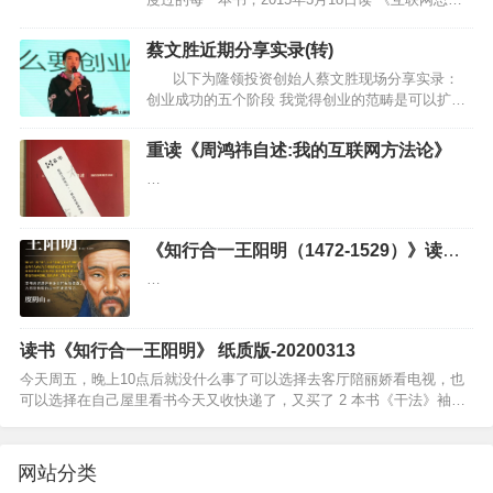
－独孤九剑》 感谢@王鹏同学的推荐，虽然很多所
谓的思维我们做互联网的都知道，但这本书还是很
蔡文胜近期分享实录(转)
值…
以下为隆领投资创始人蔡文胜现场分享实录：
创业成功的五个阶段 我觉得创业的范畴是可以扩散
的，今天大部分人谈的创业就是做公司、做互联网
赚钱。其实创业是创…
重读《周鸿祎自述:我的互联网方法论》
…
《知行合一王阳明（1472-1529）》读后
感
…
读书《知行合一王阳明》 纸质版-20200313
今天周五，晚上10点后就没什么事了可以选择去客厅陪丽娇看电视，也
可以选择在自己屋里看书今天又收快递了，又买了 2 本书《干法》袖珍
版，到时会放到车里，随时可以拿起来读，还买了一本《种子用户》，
就是想看…
网站分类