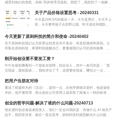
感受到他们的危机，俗称 35岁程序员危机。我想了，我想到了一条解，
我目前认知中能想到的最好的解：尽早加入创业公司。关键词：「尽
早」 和 「…
关于产品价格设置思考 - 20240331
今天是24年3月的最后一天，今天是周日，今天不上
班，今天要带孩子去郊野公园。昨天就在和团队交
流关于定价问题，关于用户试用会员功能等，其实
昨晚也一直在思考，今天早上就整理一下想法，写
今天更新了原则科技的简介和使命 -20240402
一篇创业日记。我们最…
关于原则科技我们认为世界运转其实并不复杂，有底层规律和原则。公
司取名原则科技，希望时刻提醒自己，要遵循我们认可的原则做事。创
业需要时间，慢慢来，成长最重要。我们曾经想做一家 toB 企业服务公
司。在创…
刚开始创业要不要发工资？
中午在朋友圈看到一个朋友在招聘，招合伙人，其中一条写的是：「暂
无现金，股权面谈」。我给评论了下，说需要给现金，哪怕少一点，然
后展开聊了一会。我认为是需要给现金的，早期是要少一点。无论创始
人，还是联合创…
把用户当朋友对待
重读了稻盛和夫的《活法》，提到一点，在他早期做京瓷时，他是做技
术的，他不懂管理，那么他在公司管理上就采取了跟做人一样的标准：
不说谎、不贪心、不给人添麻烦、要诚实、待人亲切...…
创业的哲学问题-解决了谁的什么问题-20240713
现在遇到创业者或者投资人，他们一定会问我的是，有做什么 AI 相关产
品不，我回答没有...最近一直在思考，原则科技到底想解决什么问题，