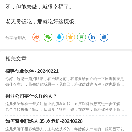
闭，但能去做，就很幸福了。
老天赏饭吃，那就吃好这碗饭。
分享给朋友：
相关文章
招聘创业伙伴 - 20240221
你好，这是一篇招聘贴，在招聘之前，我需要给你介绍一下原则科技是
做什么在此，我先给你反思一下我自己，给你讲讲这历程（这也是我的
第一篇创业日记）2021年8月刚成立公司，当时我想的是：通过工具提高
个人工作…
创业公司要什么样的人？
这几天陆续有一些关注创业的朋友加我，对原则科技想更进一步了解，
甚至直接投来了简历，我回复了很多问题，在这里，我给你分享下我的
思考，作为我的第二篇创业日记。加入创业公司，对于候选人来说意味
着选择了一个，…
如何避免职场人 35 岁危机-20240228
这几天聊了很多候选人，尤其做技术的，年龄偏大一点的，很明显可以