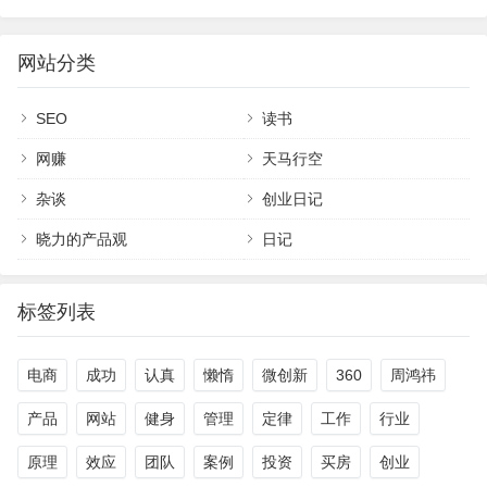
解决谁的什么问题。前一段时间，我说是服务自由职业者这个群体，后
来细…
网站分类
SEO
读书
网赚
天马行空
杂谈
创业日记
晓力的产品观
日记
标签列表
电商
成功
认真
懒惰
微创新
360
周鸿祎
产品
网站
健身
管理
定律
工作
行业
原理
效应
团队
案例
投资
买房
创业