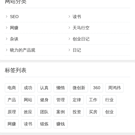
网站分类
SEO
读书
网赚
天马行空
杂谈
创业日记
晓力的产品观
日记
标签列表
电商
成功
认真
懒惰
微创新
360
周鸿祎
产品
网站
健身
管理
定律
工作
行业
原理
效应
团队
案例
投资
买房
创业
网赚
读书
锻炼
赚钱