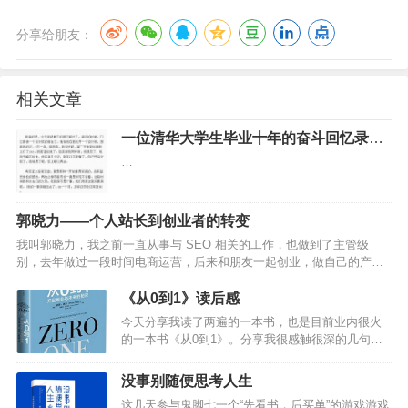
分享给朋友：
相关文章
一位清华大学生毕业十年的奋斗回忆录
(图)
…
郭晓力——个人站长到创业者的转变
我叫郭晓力，我之前一直从事与 SEO 相关的工作，也做到了主管级
别，去年做过一段时间电商运营，后来和朋友一起创业，做自己的产
品。part.1我是一个北漂，相信很多人和我一样，带着一个憧憬的梦想来
到帝都…
《从0到1》读后感
今天分享我读了两遍的一本书，也是目前业内很火
的一本书《从0到1》。分享我很感触很深的几句话
(非原话)；如果你的产品需要广告或者营销人员去推
销，那就说明你的产品还不够好(爆发式增长都是专
没事别随便思考人生
注产品)；…
这几天参与鬼脚七一个“先看书，后买单”的游戏游戏