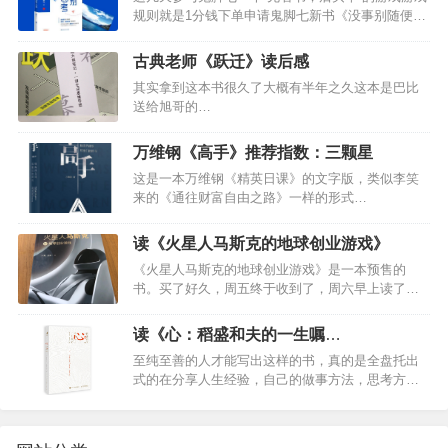
规则就是1分钱下单申请鬼脚七新书《没事别随便思
考人生》收到书之后一个星期内红包付款，如果感
觉书不好，就再给他发回去，快递费也报销。…
古典老师《跃迁》读后感
其实拿到这本书很久了大概有半年之久这本是巴比
送给旭哥的…
万维钢《高手》推荐指数：三颗星
这是一本万维钢《精英日课》的文字版，类似李笑
来的《通往财富自由之路》一样的形式…
读《火星人马斯克的地球创业游戏》
《火星人马斯克的地球创业游戏》是一本预售的
书。买了好久，周五终于收到了，周六早上读了两
个小时，晚上读了两个小时，今天读了两个小时，
读完了。这是我近期读的最得书。…
读《心：稻盛和夫的一生嘱
托》-20201026
至纯至善的人才能写出这样的书，真的是全盘托出
式的在分享人生经验，自己的做事方法，思考方
式…