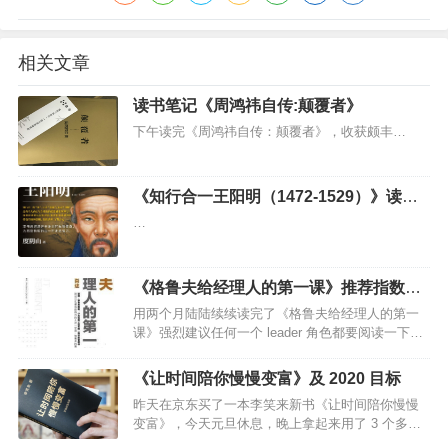
相关文章
读书笔记《周鸿祎自传:颠覆者》
下午读完《周鸿祎自传：颠覆者》，收获颇丰…
《知行合一王阳明（1472-1529）》读后
感
…
《格鲁夫给经理人的第一课》推荐指数：
五颗星
用两个月陆陆续续读完了《格鲁夫给经理人的第一
课》强烈建议任何一个 leader 角色都要阅读一下通
过这本书，我知道了「leader 的产出就是全部下属
产出之和」…
《让时间陪你慢慢变富》及 2020 目标
昨天在京东买了一本李笑来新书《让时间陪你慢慢
变富》，今天元旦休息，晚上拿起来用了 3 个多小
时读完了先说结论：全书核心就两个字：定投（可