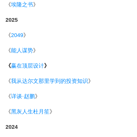
《
埃隆之书
》
2025
《
2049
》
《
能人谋势
》
《
赢在顶层设计
》
《
我从达尔文那里学到的投资知识
》
《
详谈·赵鹏
》
《
黑灰人生杜月笙
》
2024