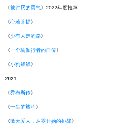
《
被讨厌的勇气
》2022
年度推荐
《
心若菩提
》
《
少有人走的路
》
《
一个瑜伽行者的自传
》
《
小狗钱钱
》
2021
《
乔布斯传
》
《
一生的旅程
》
《
敬天爱人，从零开始的挑战
》