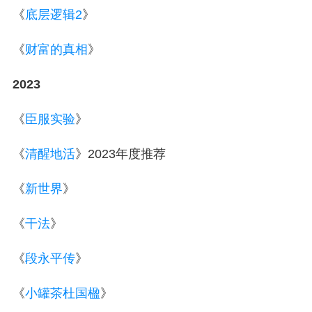
《
底层逻辑2
》
《
财富的真相
》
2
023
《
臣服实验
》
《
清醒地活
》2023
年度推荐
《
新世界
》
《
干法
》
《
段永平传
》
《
小罐茶杜国楹
》