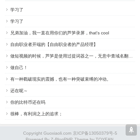
学习了
学习了
兄弟加油，我一直在用你们的芦笋录屏，that's cool
自由职业者开端的【自由职业者的产品经理】
做短视频的时候，芦笋是使用过提词器之一，无意中查域名翻到作者，祝越来越好
做自己！
有一种戳破现实的震撼，也有一种突破束缚的冲动。
还在呢～
你的比特币还在吗
很棒，有利润之上的追求；
Copyright Guoxiaoli.com 京ICP备13050379号-5
Powered By
Z-BlogPHP
. Theme by
TOYEAN
.