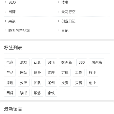
SEO
读书
网赚
天马行空
杂谈
创业日记
晓力的产品观
日记
标签列表
电商
成功
认真
懒惰
微创新
360
周鸿祎
产品
网站
健身
管理
定律
工作
行业
原理
效应
团队
案例
投资
买房
创业
网赚
读书
锻炼
赚钱
最新留言