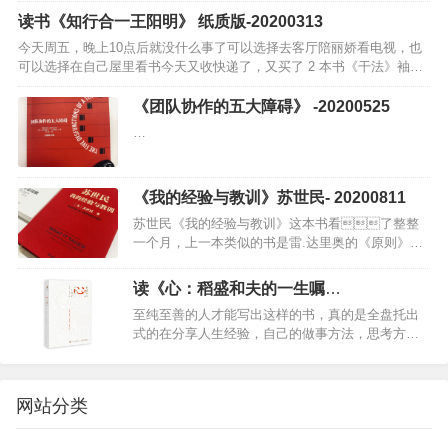
以自己网上看免费版，或购买纸质版）我学到了一
读书《知行合一王阳明》 纸质版-20200313
种全新的思维方式，明…
今天周五，晚上10点后就没什么事了可以选择去客厅陪丽娇看电视，也
可以选择在自己屋里看书今天又收快递了，又买了 2 本书《干法》袖珍
版，到时会放到车里，随时可以拿起来读，还买了一本《种子用户》，
就是想看…
《团队协作的五大障碍》 -20200525
…
《我的经验与教训》苏世民- 20200811
苏世民《我的经验与教训》这本书看了整整
一个月，上一本类似的书是雷.达里奥的《原则》，
这本书我并没有读完。…
读《心：稻盛和夫的一生嘱
托》-20201026
至纯至善的人才能写出这样的书，真的是全盘托出
式的在分享人生经验，自己的做事方法，思考方
式…
网站分类