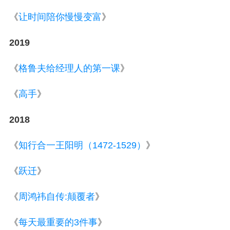
《
让时间陪你慢慢变富
》
2019
《
格鲁夫给经理人的第一课
》
《
高手
》
2018
《
知行合一王阳明（1472-1529）
》
《
跃迁
》
《
周鸿祎自传:颠覆者
》
《
每天最重要的3件事
》