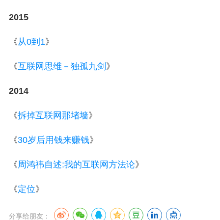
2015
《
从0到1
》
《
互联网思维－独孤九剑
》
2014
《
拆掉互联网那堵墙
》
《
30岁后用钱来赚钱
》
《
周鸿祎自述:我的互联网方法论
》
《
定位
》
分享给朋友：